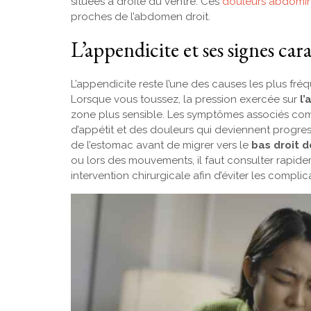
situées à droite du ventre. Ces
douleurs abdomin
proches de l’abdomen droit.
L’appendicite et ses signes car
L’appendicite reste l’une des causes les plus fr
Lorsque vous toussez, la pression exercée sur
l
zone plus sensible. Les symptômes associés co
d’appétit et des douleurs qui deviennent progre
de l’estomac avant de migrer vers le
bas droit 
ou lors des mouvements, il faut consulter rapid
intervention chirurgicale afin d’éviter les compli