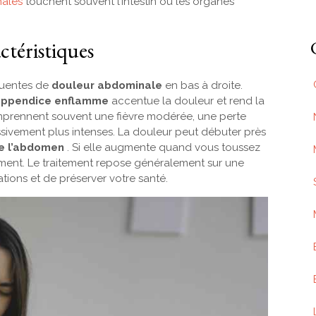
ales
touchent souvent l’intestin ou les organes
actéristiques
équentes de
douleur abdominale
en bas à droite.
’appendice enflamme
accentue la douleur et rend la
mprennent souvent une fièvre modérée, une perte
ssivement plus intenses. La douleur peut débuter près
de l’abdomen
. Si elle augmente quand vous toussez
ement. Le traitement repose généralement sur une
cations et de préserver votre santé.