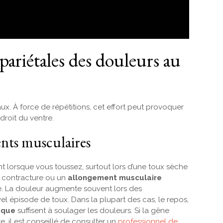
pariétales des douleurs au
ux. À force de répétitions, cet effort peut provoquer
droit du ventre.
ents musculaires
nt lorsque vous toussez, surtout lors d’une toux sèche
ne contracture ou un
allongement musculaire
. La douleur augmente souvent lors des
 épisode de toux. Dans la plupart des cas, le repos,
ique
suffisent à soulager les douleurs. Si la gêne
e, il est conseillé de consulter un
professionnel de