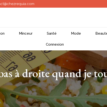
act@chezrequia.com
ion
Minceur
Santé
Mode
Beaut
Connexion
as à droite quand je tou