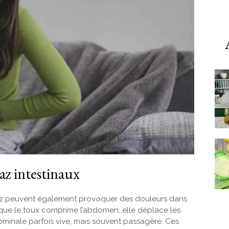
gaz intestinaux
az peuvent également provoquer des douleurs dans
rsque le toux comprime l’abdomen, elle déplace les
inale parfois vive, mais souvent passagère. Ces